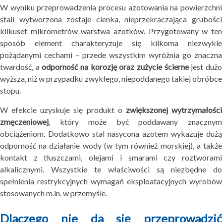
W wyniku przeprowadzenia procesu azotowania na powierzchni
stali wytworzona zostaje cienka, nieprzekraczająca grubości
kilkuset mikrometrów warstwa azotków. Przygotowany w ten
sposób element charakteryzuje się kilkoma niezwykle
pożądanymi cechami – przede wszystkim wyróżnia go znaczna
twardość, a
odporność na korozję oraz zużycie ścierne
jest duż
wyższa, niż w przypadku zwykłego, niepoddanego takiej obróbce
stopu.
W efekcie uzyskuje się produkt o
zwiększonej wytrzymałośc
zmęczeniowej
, który może być poddawany znacznym
obciążeniom. Dodatkowo stal nasycona azotem wykazuje dużą
odporność na działanie wody (w tym również morskiej), a także
kontakt z tłuszczami, olejami i smarami czy roztworami
alkalicznymi. Wszystkie te właściwości są niezbędne do
spełnienia restrykcyjnych wymagań eksploatacyjnych wyrobów
stosowanych m.in. w przemyśle.
Dlaczego nie da się przeprowadzić