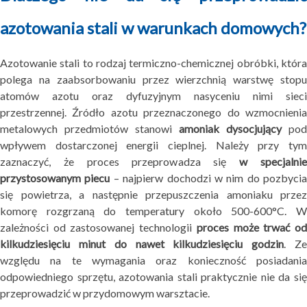
azotowania stali w warunkach domowych?
Azotowanie stali to rodzaj termiczno-chemicznej obróbki, która
polega na zaabsorbowaniu przez wierzchnią warstwę stopu
atomów azotu oraz dyfuzyjnym nasyceniu nimi sieci
przestrzennej. Źródło azotu przeznaczonego do wzmocnienia
metalowych przedmiotów stanowi
amoniak dysocjujący
pod
wpływem dostarczonej energii cieplnej. Należy przy tym
zaznaczyć, że proces przeprowadza się
w specjalni
przystosowanym piecu
– najpierw dochodzi w nim do pozbycia
się powietrza, a następnie przepuszczenia amoniaku przez
komorę rozgrzaną do temperatury około 500-600°C. W
zależności od zastosowanej technologii
proces może trwać o
kilkudziesięciu minut do nawet kilkudziesięciu godzin
. Z
względu na te wymagania oraz konieczność posiadania
odpowiedniego sprzętu, azotowania stali praktycznie nie da się
przeprowadzić w przydomowym warsztacie.