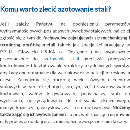
Komu warto zlecić azotowanie stali?
Jeśli zależy Państwu na podniesieniu parametrów
wytrzymałościowych posiadanych wyrobów stalowych, najlepiej
zgłosić się z tym do
fachowców zajmujących się mechaniczną 
termiczną obróbką metali
takich jak specjaliści pracujący 
P.P.H.U. Głowacki i S-KA s.c. Dostępne u nas wyposażenie
przeznaczone do
azotowania stali
umożliwia precyzyjn
kontrolowanie i kształtowanie struktury uzyskiwanych warstw,
aby były one optymalne dla warunków eksploatacji określonych
części. Zajmujemy się obróbką wielu różnych elementów
stalowych, w tym kół zębatych, sprężyn, części zaworów, wałów
korbowych, wałów krzywkowych, popychaczy, śrub do
wyciskania, oprzyrządowania do odlewania ciśnieniowego,
matryc kuźniczych, wtryskiwaczy i form do tworzyw.
Możemy
także zająć się ich wytwarzaniem
, co pozwoli znacząco usprawnić
cały proces produkcji oraz zminimalizuje związane z nim koszty.