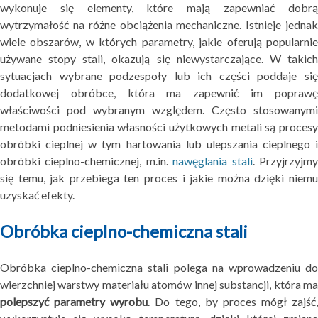
wykonuje się elementy, które mają zapewniać dobrą
wytrzymałość na różne obciążenia mechaniczne. Istnieje jednak
wiele obszarów, w których parametry, jakie oferują popularnie
używane stopy stali, okazują się niewystarczające. W takich
sytuacjach wybrane podzespoły lub ich części poddaje się
dodatkowej obróbce, która ma zapewnić im poprawę
właściwości pod wybranym względem. Często stosowanymi
metodami podniesienia własności użytkowych metali są procesy
obróbki cieplnej w tym hartowania lub ulepszania cieplnego i
obróbki cieplno-chemicznej, m.in.
nawęglania stali
. Przyjrzyjm
się temu, jak przebiega ten proces i jakie można dzięki niemu
uzyskać efekty.
Obróbka cieplno-chemiczna stali
Obróbka cieplno-chemiczna stali polega na wprowadzeniu do
wierzchniej warstwy materiału atomów innej substancji, która ma
polepszyć parametry wyrobu
. Do tego, by proces mógł zajść,