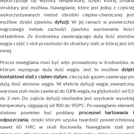
wykorzystuje się wysoką temperaturę, dzięki której zmiana
struktury jest możliwa. Nawęglanie, które jest jedną z częściej
wykorzystywanych metod obróbki cieplno-chemicznej jest
możliwe dzięki zjawisku
dyfuzji
. W jej ramach w powierzchni
nagrzanego metalu zachodzi zjawisko wyrównania ilości
składników. Ze środowiska zawierającego dużą ilość atomów
węgla część z nich przechodzi do struktury stali, w której jest ich
mniej.
Proces nawęglania musi być więc prowadzony w środowisku, w
którym występuje duża ilość węgla. Jest to możliwe
dzięki
kontaktowi stali z ciałem stałym
, cieczą lub gazem zawierającym
dużą ilość atomów węgla. W efekcie dyfuzji węgla zewnętrzna
warstwa stali może zawierać do 0,8% węgla, na głębokości od 0,5
do 2 mm. Do zajścia dyfuzji niezbędne jest uzyskanie wysokiej
temperatury, sięgającej od 900 do 950°C. Po nawęglaniu element
stalowy powinien być poddany
procesowi hartowania 
odpuszczania
, dzięki którym uzyska twardość powierzchniową
nawet 60 HRC w skali Rockwella. Nawęglanie stali jest
stosowane głównie przy produkcji elementów, które muszą mieć