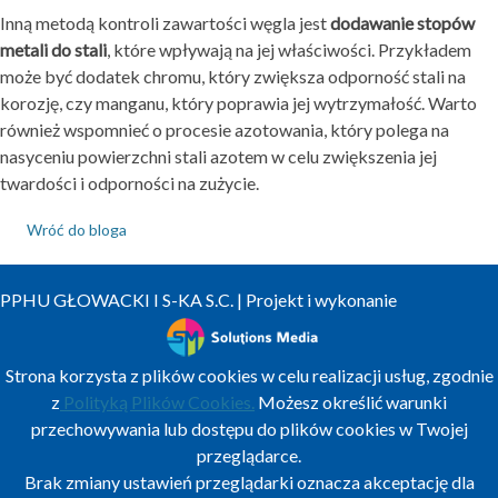
Inną metodą kontroli zawartości węgla jest
dodawanie stopów
metali do stali
, które wpływają na jej właściwości. Przykładem
może być dodatek chromu, który zwiększa odporność stali na
korozję, czy manganu, który poprawia jej wytrzymałość. Warto
również wspomnieć o procesie azotowania, który polega na
nasyceniu powierzchni stali azotem w celu zwiększenia jej
twardości i odporności na zużycie.
Wróć do bloga
PPHU GŁOWACKI I S-KA S.C. | Projekt i wykonanie
Strona korzysta z plików cookies w celu realizacji usług, zgodnie
z
Polityką Plików Cookies.
Możesz określić warunki
przechowywania lub dostępu do plików cookies w Twojej
przeglądarce.
Brak zmiany ustawień przeglądarki oznacza akceptację dla