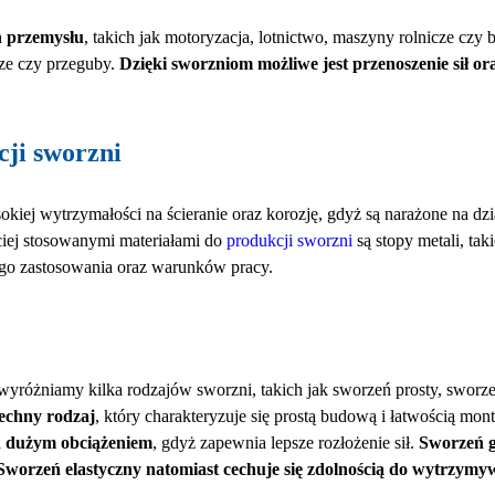
h przemysłu
, takich jak motoryzacja, lotnictwo, maszyny rolnicze cz
ze czy przeguby.
Dzięki sworzniom możliwe jest przenoszenie sił o
cji sworzni
ej wytrzymałości na ścieranie oraz korozję, gdyż są narażone na dzia
ciej stosowanymi materiałami do
produkcji sworzni
są stopy metali, tak
go zastosowania oraz warunków pracy.
wyróżniamy kilka rodzajów sworzni, takich jak sworzeń prosty, swor
echny rodzaj
, który charakteryzuje się prostą budową i łatwością mon
d dużym obciążeniem
, gdyż zapewnia lepsze rozłożenie sił.
Sworzeń g
Sworzeń elastyczny natomiast cechuje się zdolnością do wytrzym