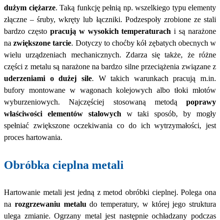
dużym ciężarze
. Taką funkcję pełnią np. wszelkiego typu elementy
złączne – śruby, wkręty lub łączniki. Podzespoły zrobione ze stali
bardzo często
pracują w wysokich temperaturach
i są narażone
na
zwiększone tarcie
. Dotyczy to choćby kół zębatych obecnych w
wielu urządzeniach mechanicznych. Zdarza się także, że różne
części z metalu są narażone na bardzo silne przeciążenia związane z
uderzeniami o dużej sile
. W takich warunkach pracują m.in.
bufory montowane w wagonach kolejowych albo tłoki młotów
wyburzeniowych. Najczęściej stosowaną metodą
poprawy
właściwości elementów stalowych
w taki sposób, by mogły
spełniać zwiększone oczekiwania co do ich wytrzymałości, jest
proces hartowania.
Obróbka cieplna metali
Hartowanie metali jest jedną z metod obróbki cieplnej. Polega ona
na
rozgrzewaniu metalu
do temperatury, w której jego struktura
ulega zmianie. Ogrzany metal jest następnie ochładzany podczas