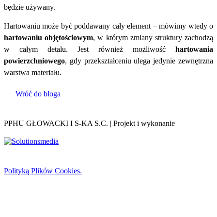
będzie używany.
Hartowaniu może być poddawany cały element – mówimy wtedy o
hartowaniu objętościowym
, w którym zmiany struktury zachodzą
w całym detalu. Jest również możliwość
hartowania
powierzchniowego
, gdy przekształceniu ulega jedynie zewnętrzna
warstwa materiału.
Wróć do bloga
PPHU GŁOWACKI I S-KA S.C. | Projekt i wykonanie
Strona korzysta z plików cookies w celu realizacji usług, zgodnie z
Polityką Plików Cookies.
Możesz określić warunki
przechowywania lub dostępu do plików cookies w Twojej
przeglądarce.
Brak zmiany ustawień przeglądarki oznacza akceptację dla