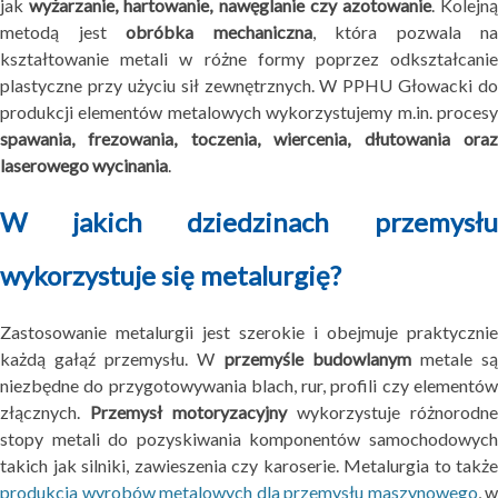
jak
wyżarzanie, hartowanie, nawęglanie czy azotowanie
. Kolejn
metodą jest
obróbka mechaniczna
, która pozwala na
kształtowanie metali w różne formy poprzez odkształcanie
plastyczne przy użyciu sił zewnętrznych. W PPHU Głowacki do
produkcji elementów metalowych wykorzystujemy m.in. procesy
spawania, frezowania, toczenia, wiercenia, dłutowania oraz
laserowego wycinania
.
W jakich dziedzinach przemysłu
wykorzystuje się metalurgię?
Zastosowanie metalurgii jest szerokie i obejmuje praktycznie
każdą gałąź przemysłu. W
przemyśle budowlanym
metale s
niezbędne do przygotowywania blach, rur, profili czy elementów
złącznych.
Przemysł motoryzacyjny
wykorzystuje różnorodne
stopy metali do pozyskiwania komponentów samochodowych
takich jak silniki, zawieszenia czy karoserie. Metalurgia to także
produkcja wyrobów metalowych dla przemysłu maszynowego
, w